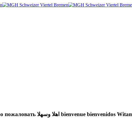
Willkommen! Hoşgeldiniz ښه راغلاست welcome Добро пожаловать اهلا وسهلا bienvenue bienvenidos 