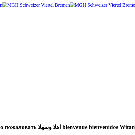
Willkommen! Hoşgeldiniz ښه راغلاست welcome Добро пожаловать اهلا وسهلا bienvenue bienvenidos 