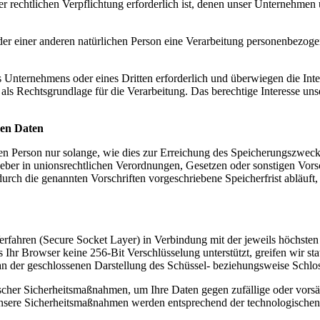
 rechtlichen Verpflichtung erforderlich ist, denen unser Unternehmen u
der einer anderen natürlichen Person eine Verarbeitung personenbezogene
es Unternehmens oder eines Dritten erforderlich und überwiegen die In
O als Rechtsgrundlage für die Verarbeitung. Das berechtige Interesse u
nen Daten
n Person nur solange, wie dies zur Erreichung des Speicherungszwecks
eber in unionsrechtlichen Verordnungen, Gesetzen oder sonstigen Vorschr
urch die genannten Vorschriften vorgeschriebene Speicherfrist abläuf
fahren (Secure Socket Layer) in Verbindung mit der jeweils höchsten V
s Ihr Browser keine 256-Bit Verschlüsselung unterstützt, greifen wir st
e an der geschlossenen Darstellung des Schüssel- beziehungsweise Schlo
scher Sicherheitsmaßnahmen, um Ihre Daten gegen zufällige oder vorsätz
Unsere Sicherheitsmaßnahmen werden entsprechend der technologischen 