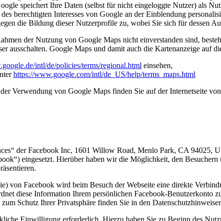
ogle speichert Ihre Daten (selbst für nicht eingeloggte Nutzer) als Nu
 des berechtigten Interesses von Google an der Einblendung personalis
gegen die Bildung dieser Nutzerprofile zu, wobei Sie sich für dessen
Rahmen der Nutzung von Google Maps nicht einverstanden sind, besteh
r ausschalten. Google Maps und damit auch die Kartenanzeige auf dies
google.de/intl/de/policies/terms/regional.html
einsehen,
nter
https://www.google.com/intl/de_US/help/terms_maps.html
er Verwendung von Google Maps finden Sie auf der Internetseite von
es“ der Facebook Inc, 1601 Willow Road, Menlo Park, CA 94025, USA b
book“) eingesetzt. Hierüber haben wir die Möglichkeit, den Besucher
äsentieren.
ie) von Facebook wird beim Besuch der Webseite eine direkte Verbind
 ordnet diese Information Ihrem persönlichen Facebook-Benutzerkonto
 zum Schutz Ihrer Privatsphäre finden Sie in den Datenschutzhinweis
ckliche Einwilligung erforderlich. Hierzu haben Sie zu Beginn des Nu