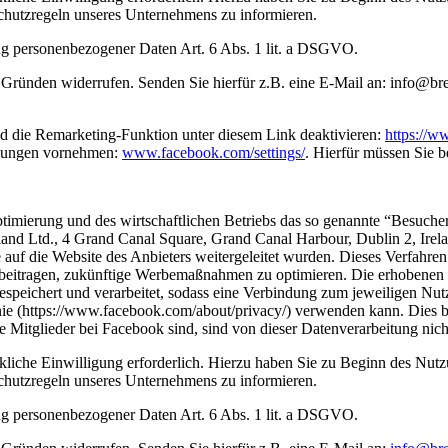
schutzregeln unseres Unternehmens zu informieren.
tung personenbezogener Daten Art. 6 Abs. 1 lit. a DSGVO.
n Gründen widerrufen. Senden Sie hierfür z.B. eine E-Mail an: info@br
d die Remarketing-Funktion unter diesem Link deaktivieren:
https://w
llungen vornehmen:
www.facebook.com/settings/
. Hierfür müssen Sie 
timierung und des wirtschaftlichen Betriebs das so genannte “Besuche
and Ltd., 4 Grand Canal Square, Grand Canal Harbour, Dublin 2, Irela
uf die Website des Anbieters weitergeleitet wurden. Dieses Verfahre
beitragen, zukünftige Werbemaßnahmen zu optimieren. Die erhobenen D
espeichert und verarbeitet, sodass eine Verbindung zum jeweiligen Nut
 (https://www.facebook.com/about/privacy/) verwenden kann. Dies bet
 Mitglieder bei Facebook sind, sind von dieser Datenverarbeitung nicht
ckliche Einwilligung erforderlich. Hierzu haben Sie zu Beginn des Nu
schutzregeln unseres Unternehmens zu informieren.
tung personenbezogener Daten Art. 6 Abs. 1 lit. a DSGVO.