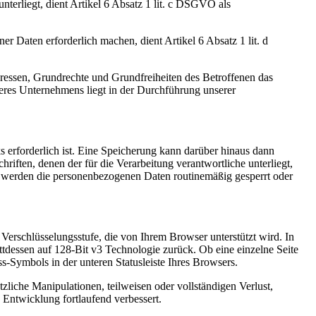
nterliegt, dient Artikel 6 Absatz 1 lit. c DSGVO als
r Daten erforderlich machen, dient Artikel 6 Absatz 1 lit. d
teressen, Grundrechte und Grundfreiheiten des Betroffenen das
nseres Unternehmens liegt in der Durchführung unserer
 erforderlich ist. Eine Speicherung kann darüber hinaus dann
iften, denen der für die Verarbeitung verantwortliche unterliegt,
t, werden die personenbezogenen Daten routinemäßig gesperrt oder
erschlüsselungsstufe, die von Ihrem Browser unterstützt wird. In
attdessen auf 128-Bit v3 Technologie zurück. Ob eine einzelne Seite
ss-Symbols in der unteren Statusleiste Ihres Browsers.
liche Manipulationen, teilweisen oder vollständigen Verlust,
Entwicklung fortlaufend verbessert.