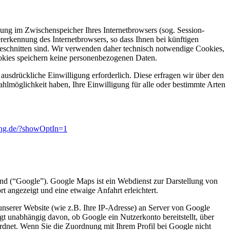
zung im Zwischenspeicher Ihres Internetbrowsers (sog. Session-
rerkennung des Internetbrowsers, so dass Ihnen bei künftigen
geschnitten sind. Wir verwenden daher technisch notwendige Cookies,
ookies speichern keine personenbezogenen Daten.
usdrückliche Einwilligung erforderlich. Diese erfragen wir über den
hlmöglichkeit haben, Ihre Einwilligung für alle oder bestimmte Arten
ung.de/?showOptIn=1
d (“Google”). Google Maps ist ein Webdienst zur Darstellung von
t angezeigt und eine etwaige Anfahrt erleichtert.
unserer Website (wie z.B. Ihre IP-Adresse) an Server von Google
t unabhängig davon, ob Google ein Nutzerkonto bereitstellt, über
rdnet. Wenn Sie die Zuordnung mit Ihrem Profil bei Google nicht