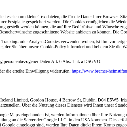
lt es sich um kleine Textdateien, die für die Dauer Ihrer Browser–Sit
hrer Festplatte gespeichert werden. Die Cookies ermöglichen die Wiede
gung gestellt werden können, die auf Ihre Bedürfnisse und Wünsche zu
die Besucherwünsche zugeschnittene Website anbieten zu können. Die C
Tracking- oder Analyse-Cookies verwenden wollen, ist Ihre vorherige a
 der Sie über unsere Cookie-Policy informiert und bei dem Sie die Wa
tung personenbezogener Daten Art. 6 Abs. 1 lit. a DSGVO.
r die erteilte Einwilligung widerrufen:
https://www.bremer-heimstift
reland Limited, Gordon House, 4 Barrow St, Dublin, D04 E5W5, Irlan
arzustellen. Über die Nutzung dieses Dienstes wird Ihnen unser Standor
Google Maps eingebunden ist, werden Informationen über Ihre Nutzung 
mittlung an die Server der Google LLC. in den USA kommen. Dies erfolg
ei Google eingeloggt sind, werden Ihre Daten direkt Ihrem Konto zugeo