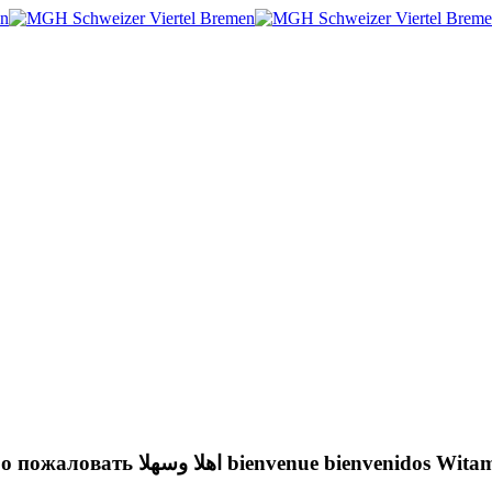
Willkommen! Hoşgeldiniz ښه راغلاست welcome Добро пожаловать اهلا وسهلا bienvenue bienvenidos 